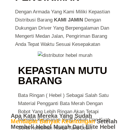
Dengan Armada Yang Kami Miliki Kepastian
Distribusi Barang
KAMI JAMIN
Dengan
Dukungan Driver Yang Berpengalaman Dan
Mengerti Medan Jalan, Pengiriman Barang
Anda Tepat Waktu Sesuai Kesepakatan
KEPASTIAN MUTU
BARANG
Bata Ringan ( Hebel ) Sebagai Salah Satu
Material Pengganti Bata Merah Dengan
Bobot Yang Lebih Ringan Akan Tetapi
Apa Kata Mereka Yang Sudah
Memiliki Ketahanan Yang Kokoh Dan Kuat
Mendapat Banyak Keuntungan
Setelah
Membeli Hebel Murah Dari Elite Hebel
Serta Kelebihan Harga Yang Lebih