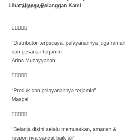
Lihat Ulasan Pelanggan Kami
Terjangkau





“Distributor terpecaya, pelayanannya juga ramah
dan pesanan terjamin”
Arina Muzayyanah





“Produk dan pelayanannya terjamin”
Maspal





“Belanja disini selalu memuaskan, amanah &
respon nya sangat baik 👍”