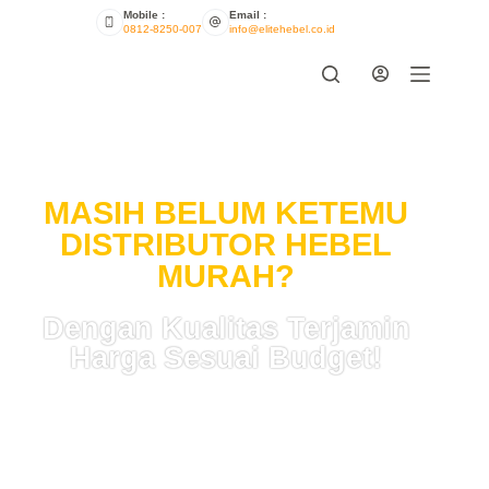
Mobile :
Email :
0812-8250-007
info@elitehebel.co.id
MASIH BELUM KETEMU
DISTRIBUTOR HEBEL
MURAH?
Dengan Kualitas Terjamin
Harga Sesuai Budget!
KAMI HADIR KARENA KEPERCAYAAN DAN
JAMINAN KUALITAS BARANG SERTA MENGERTI
AKAN KEBUTUHAN PROYEK ANDA