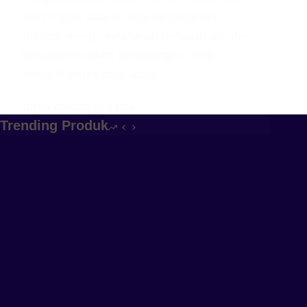
lebih ringan, bata ini juga menawarkan
efisiensi energi, ketahanan terhadap api, dan
kemudahan dalam pemasangan, yang
menjadikannya ideal untuk…
AUTOLOGIN
AUGUST 1, 2024
Trending Produk