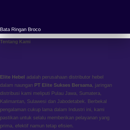
Bata Ringan Broco
Tentang Kami
Elite Hebel
adalah perusahaan distributor hebel
dalam naungan
PT Elite Sukses Bersama
, jaringan
distribusi kami meliputi Pulau Jawa, Sumatera,
Kalimantan, Sulawesi dan Jabodetabek. Berbekal
pengalaman cukup lama dalam Industri ini, kami
pastikan untuk selalu memberikan pelayanan yang
prima, efektif namun tetap efisien.