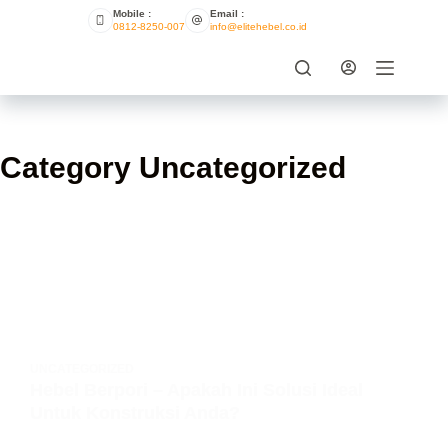
Mobile :
Email :
0812-8250-007
info@elitehebel.co.id
Category
Uncategorized
UNCATEGORIZED
Hebel Berpori – Apakah Ini Solusi Ideal
Untuk Konstruksi Anda?