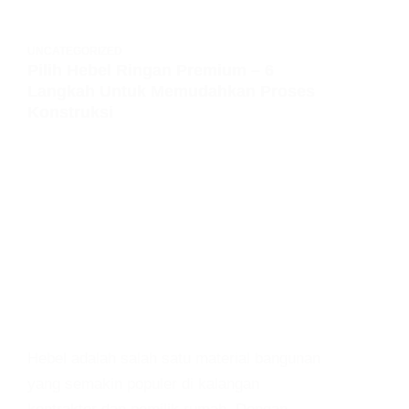
UNCATEGORIZED
Pilih Hebel Ringan Premium – 6
Langkah Untuk Memudahkan Proses
Konstruksi
Hebel adalah salah satu material bangunan
yang semakin populer di kalangan