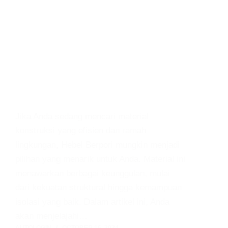
Jika Anda sedang mencari material
konstruksi yang efisien dan ramah
lingkungan, Hebel Berpori mungkin menjadi
pilihan yang menarik untuk Anda. Material ini
menawarkan berbagai keunggulan, mulai
dari kekuatan struktural hingga kemampuan
isolasi yang baik. Dalam artikel ini, Anda
akan menjelajahi…