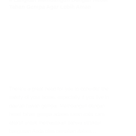
Tahan Gempa Agar Lebih Aman
There’s a great need for you to consider the
safety of your home, especially if you live in
daerah rawan gempa. Membangun dengan
hebel tahan gempa adalah salah satu cara
efektif untuk memastikan bahwa struktur
bangunan Anda bisa bertahan dalam…