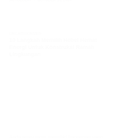
AUTOLOGIN
OCTOBER 16, 2024
UNCATEGORIZED
10 Langkah Memilih Hebel Hemat
Energi Untuk Konstruksi Ramah
Lingkungan
Anda tentu ingin memiliki bangunan yang