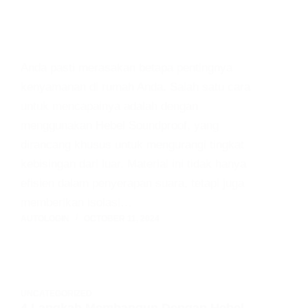
Anda pasti merasakan betapa pentingnya
kenyamanan di rumah Anda. Salah satu cara
untuk mencapainya adalah dengan
menggunakan Hebel Soundproof, yang
dirancang khusus untuk mengurangi tingkat
kebisingan dari luar. Material ini tidak hanya
efisien dalam penyerapan suara, tetapi juga
memberikan isolasi…
AUTOLOGIN
OCTOBER 11, 2024
UNCATEGORIZED
4 Langkah Membangun Dengan Hebel