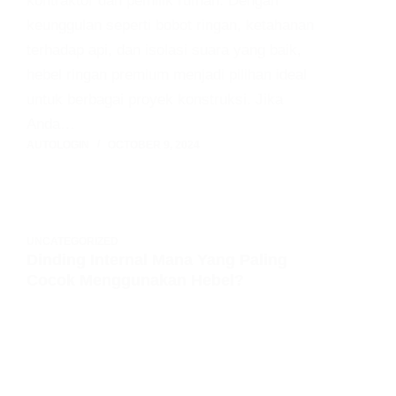
kontraktor dan pemilik rumah. Dengan
keunggulan seperti bobot ringan, ketahanan
terhadap api, dan isolasi suara yang baik,
hebel ringan premium menjadi pilihan ideal
untuk berbagai proyek konstruksi. Jika
Anda…
AUTOLOGIN
OCTOBER 9, 2024
UNCATEGORIZED
Dinding Internal Mana Yang Paling
Cocok Menggunakan Hebel?