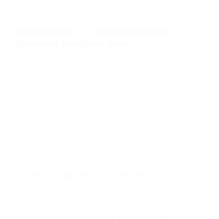
UNCATEGORIZED
Hebel Anti Api – 7 Langkah Menjamin
Keamanan Bangunan Anda
It’s penting bagi Anda untuk memastikan
bahwa bangunan yang Anda miliki aman dari
risiko kebakaran. Salah satu cara yang
efektif untuk melakukannya adalah dengan