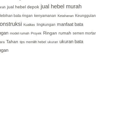
jual hebel murah
jual hebel depok
rah
lebihan bata ringan
kenyamanan
Keunggulan
Ketahanan
onstruksi
manfaat bata
lingkungan
Kualitas
ingan
Ringan
rumah
semen mortar
model rumah
Proyek
ukuran bata
Tahan
ara
tips memilih hebel
ukuran
ingan