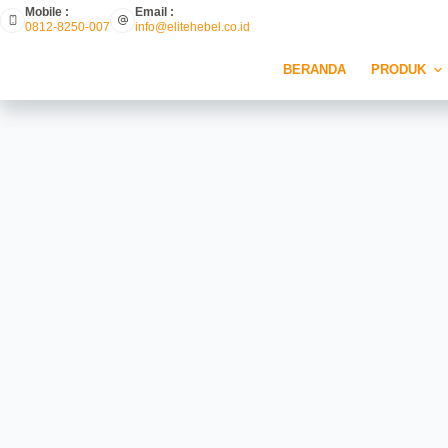
Mobile :
Email :
0812-8250-007
info@elitehebel.co.id
BERANDA
PRODUK
Hebel Berpori – Apakah 
Untuk Konstruk