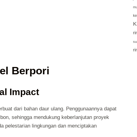
mu
ke
K
r
su
r
l Berpori
al Impact
erbuat dari bahan daur ulang. Penggunaannya dapat
rbon, sehingga mendukung keberlanjutan proyek
da pelestarian lingkungan dan menciptakan