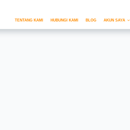
TENTANG KAMI
HUBUNGI KAMI
BLOG
AKUN SAYA
Ini Solusi Ideal
si Anda?