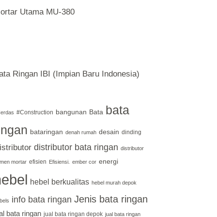
ortar Utama MU-380
ata Ringan IBI (Impian Baru Indonesia)
bata
bangunan
Bata
#Construction
erdas
ingan
bataringan
desain
dinding
denah rumah
distributor bata ringan
istributor
distributor
energi
efisien
men mortar
Efisiensi.
ember cor
hebel
hebel berkualitas
hebel murah depok
Jenis bata ringan
info bata ringan
bels
al bata ringan
jual bata ringan depok
jual bata ringan