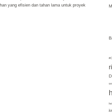
lihan yang efisien dan tahan lama untuk proyek
M
B
#C
r
D
se
he
ju