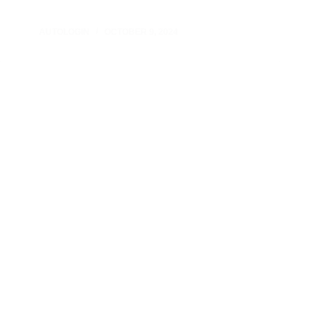
AUTOLOGIN
OCTOBER 9, 2024