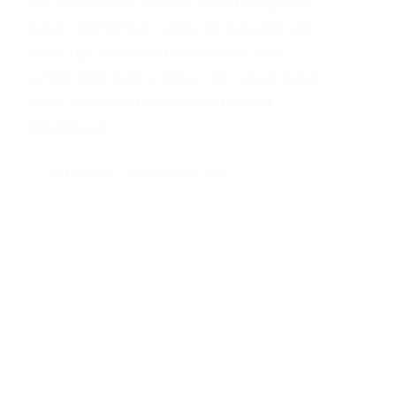
eco-friendly bisa menjadi pilihan yang tepat.
Selain memberikan isolasi termal yang baik,
hebel juga membantu mengurangi jejak
karbon Anda karena dibuat dari bahan-bahan
alami. Anda akan menemukan bahwa
penggunaan…
AUTOLOGIN
OCTOBER 10, 2024