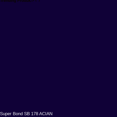
Trending Produk
Super Bond SB 178 ACIAN