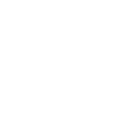
Anda tentu ingin memiliki bangunan yang
tidak hanya kuat dan tahan lama, tetapi juga
ramah lingkungan. Dalam era modern ini,
pemilihan material konstruksi yang hemat
energi adalah langkah penting menuju
konstruksi ramah lingkungan. Salah satu
material yang populer adalah hebel.…
AUTOLOGIN
OCTOBER 15, 2024