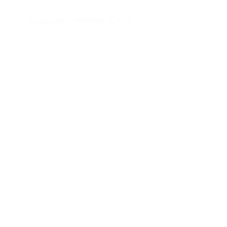
AUTOLOGIN
OCTOBER 11, 2024