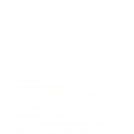
UNCATEGORIZED
5 Langkah Mendapatkan Hebel
Kualitas Tinggi Untuk Proyek Anda
Banyak orang yang tertarik untuk
menggunakan hebel dalam proyek
konstruksi mereka karena keunggulan yang
ditawarkannya, seperti ringan, tahan