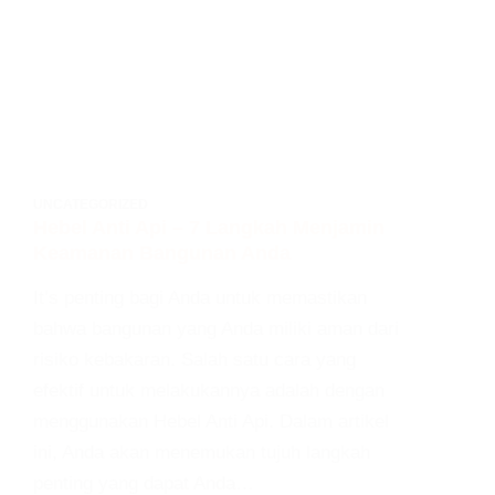
UNCATEGORIZED
Hebel Anti Api – 7 Langkah Menjamin
Keamanan Bangunan Anda
It’s penting bagi Anda untuk memastikan
bahwa bangunan yang Anda miliki aman dari
risiko kebakaran. Salah satu cara yang
efektif untuk melakukannya adalah dengan
menggunakan Hebel Anti Api. Dalam artikel
ini, Anda akan menemukan tujuh langkah
penting yang dapat Anda…