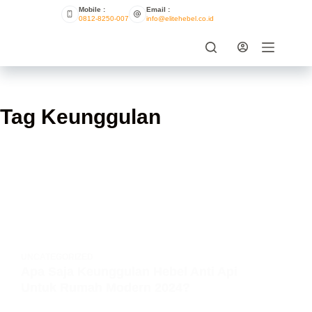
Mobile :
Email :
0812-8250-007
info@elitehebel.co.id
Tag
Keunggulan
UNCATEGORIZED
Apa Saja Keunggulan Hebel Anti Api
Untuk Rumah Modern 2024?