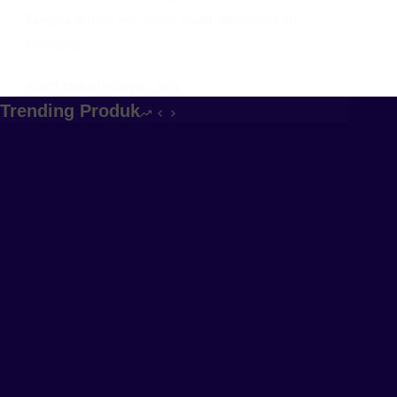
Dalam artikel ini, Anda akan menemukan
berbagai…
AUTOLOGIN
AUGUST 26, 2024
Trending Produk