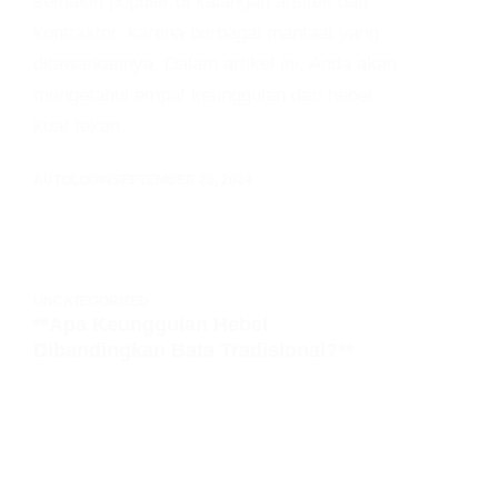
semakin populer di kalangan arsitek dan
kontraktor, karena berbagai manfaat yang
ditawarkannya. Dalam artikel ini, Anda akan
mengetahui empat keunggulan dari hebel
kuat tekan…
AUTOLOGIN
SEPTEMBER 26, 2024
UNCATEGORIZED
**Apa Keunggulan Hebel
Dibandingkan Bata Tradisional?**