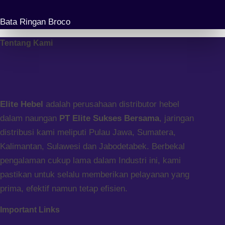
Bata Ringan Broco
Tentang Kami
Elite Hebel
adalah perusahaan distributor hebel
dalam naungan
PT Elite Sukses Bersama
, jaringan
distribusi kami meliputi Pulau Jawa, Sumatera,
Kalimantan, Sulawesi dan Jabodetabek. Berbekal
pengalaman cukup lama dalam Industri ini, kami
pastikan untuk selalu memberikan pelayanan yang
prima, efektif namun tetap efisien.
Important Links