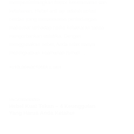
mempertimbangkan faktor keselamatan dan
ketahanan. Hebel anti api adalah solusi
cerdas yang menawarkan perlindungan
maksimal terhadap risiko kebakaran tanpa
mengorbankan estetika. Dengan
menggunakan hebel, Anda tidak hanya
meningkatkan keamanan rumah…
AUTOLOGIN
OCTOBER 1, 2024
UNCATEGORIZED
Hebel Kuat Tekan – 4 Keunggulan
Yang Harus Anda Ketahui