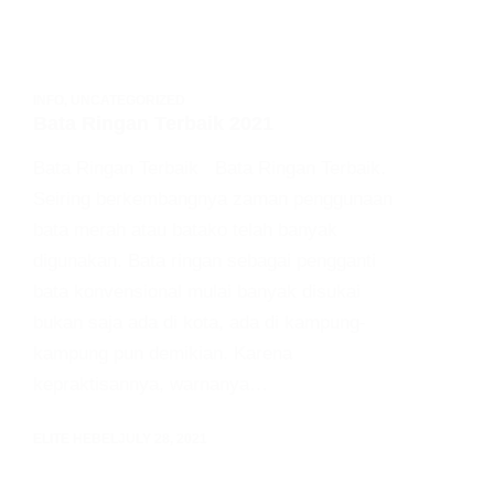
INFO
,
UNCATEGORIZED
Bata Ringan Terbaik 2021
Bata Ringan Terbaik Bata Ringan Terbaik.
Seiring berkembangnya zaman penggunaan
bata merah atau batako telah banyak
digunakan. Bata ringan sebagai pengganti
bata konvensional mulai banyak disukai
bukan saja ada di kota, ada di kampung-
kampung pun demikian. Karena
kepraktisannya, warnanya…
ELITE HEBEL
JULY 28, 2021