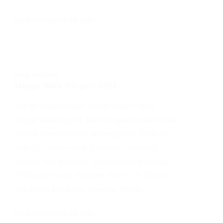
ELITE HEBEL
JULY 29, 2021
INFO
,
PRODUK
Harga Bata Ringan 2021
Harga Bata Ringan Harga bata ringan.
Harga bata ringan. Bata ringan pertama kali
ada di Swedia pada pertengahan 1920-an
oleh Dr. Johan Axel Eriksson, seorang
arsitek dan penemu, bekerjasama dengan
Profesor Henrik Kreüger dari KTH Institut
Teknologi Kerajaan Swedia. Hebel…
ELITE HEBEL
JULY 28, 2021