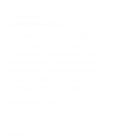
UNCATEGORIZED
10 Merk Bata Ringan
Merk Bata Ringan Merk bata ringan. Bata itu
terdiri dengan bata merah ataupun bata
konvensional serta terdapat pula yang
diucap bata ringan. Keduanya bersama
dapat digunakan selaku bahan material
bangunan. Apalagi jika Kamu ingin,
sesungguhnya Merk bata ringan saat ini…
ELITE HEBEL
JULY 27, 2021
PRODUK