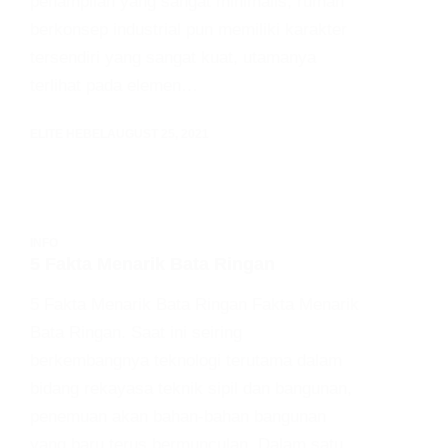
penampilan yang sangat minimalis, rumah
berkonsep industrial pun memiliki karakter
tersendiri yang sangat kuat, utamanya
terlihat pada elemen…
ELITE HEBEL
AUGUST 25, 2021
INFO
5 Fakta Menarik Bata Ringan
5 Fakta Menarik Bata Ringan Fakta Menarik
Bata Ringan. Saat ini seiring
berkembangnya teknologi terutama dalam
bidang rekayasa teknik sipil dan bangunan,
penemuan akan bahan-bahan bangunan
yang baru terus bermunculan. Dalam satu