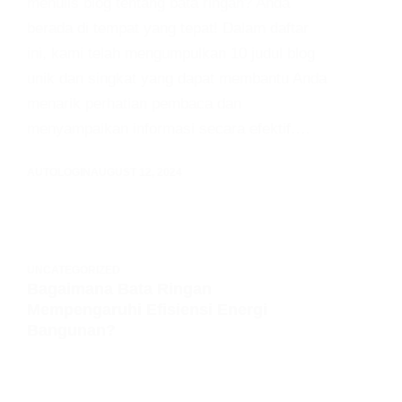
menulis blog tentang bata ringan? Anda
berada di tempat yang tepat! Dalam daftar
ini, kami telah mengumpulkan 10 judul blog
unik dan singkat yang dapat membantu Anda
menarik perhatian pembaca dan
menyampaikan informasi secara efektif.…
AUTOLOGIN
AUGUST 12, 2024
UNCATEGORIZED
Bagaimana Bata Ringan
Mempengaruhi Efisiensi Energi
Bangunan?