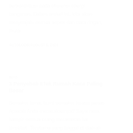
berkontribusi pada efisiensi energi
bangunan. Dalam artikel ini, kita akan
menjelajahi semua aspek dari bata ringan,
mulai…
AUTOLOGIN
AUGUST 8, 2024
INFO
3 Penyebab Efek Rumah Kaca Paling
Besar
Semakin lama, bumi semakin terasa panas.
Apakah Anda merasakannya? Saya rasa,
hampir semua orang merasakan hal
tersebut. Terutama yang tinggal di daerah