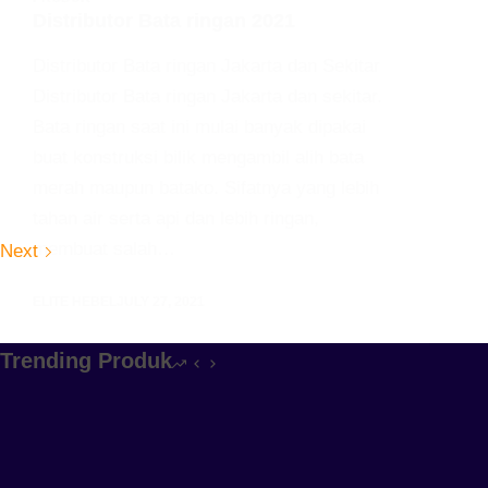
Distributor Bata ringan 2021
Distributor Bata ringan Jakarta dan Sekitar
Distributor Bata ringan Jakarta dan sekitar.
Bata ringan saat ini mulai banyak dipakai
buat konstruksi bilik mengambil alih bata
merah maupun batako. Sifatnya yang lebih
tahan air serta api dan lebih ringan,
membuat salah…
Next
ELITE HEBEL
JULY 27, 2021
Trending Produk