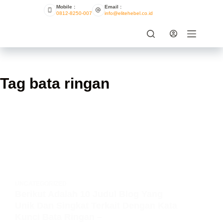
Mobile :
Email :
0812-8250-007
info@elitehebel.co.id
Tag
bata ringan
UNCATEGORIZED
Berikut Adalah 10 Judul Blog Yang
Unik Dan Singkat Terkait Dengan Kata
Kunci Bata Ringan –