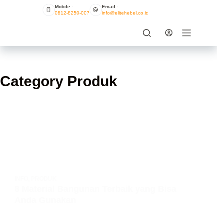
Mobile :
Email :
0812-8250-007
info@elitehebel.co.id
Category
Produk
INFO
,
PRODUK
8 Material Bangunan Terbaik yang Bisa
Anda Gunakan