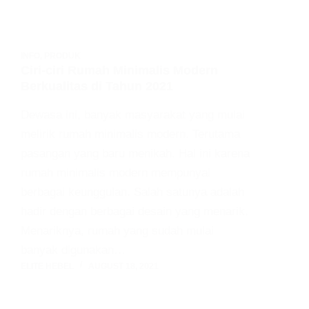
INFO
,
PRODUK
Ciri-ciri Rumah Minimalis Modern
Berkualitas di Tahun 2021
Dewasa ini, banyak masyarakat yang mulai
melirik rumah minimalis modern. Terutama
pasangan yang baru menikah. Hal ini karena
rumah minimalis modern mempunyai
berbagai keunggulan. Salah satunya adalah
hadir dengan berbagai desain yang menarik.
Menariknya, rumah yang sudah mulai
banyak digunakan…
ELITE HEBEL
AUGUST 18, 2021