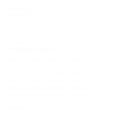
karena bata ringan memiliki manfaat yang
bisa dibilang lebih banyak…
ELITE HEBEL
JULY 29, 2021
INFO
,
PRODUK
Harga Bata Ringan 2021
Harga Bata Ringan Harga bata ringan.
Harga bata ringan. Bata ringan pertama kali
ada di Swedia pada pertengahan 1920-an
oleh Dr. Johan Axel Eriksson, seorang
arsitek dan penemu, bekerjasama dengan
Profesor Henrik Kreüger dari KTH Institut
Teknologi Kerajaan Swedia. Hebel…
ELITE HEBEL
JULY 28, 2021