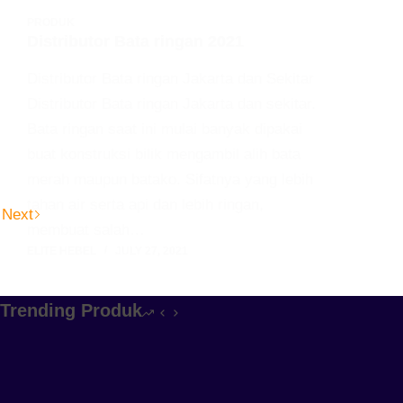
PRODUK
Distributor Bata ringan 2021
Distributor Bata ringan Jakarta dan Sekitar
Distributor Bata ringan Jakarta dan sekitar.
Bata ringan saat ini mulai banyak dipakai
buat konstruksi bilik mengambil alih bata
merah maupun batako. Sifatnya yang lebih
tahan air serta api dan lebih ringan,
Next
membuat salah…
ELITE HEBEL
JULY 27, 2021
Trending Produk