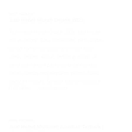
INFO
,
PRODUK
Jual Hebel Murah Depok 2021
Jual Hebel Murah Depok 2021 Jual Hebel
murah depok. Bata ringan AAC terbuat dari
bahan kombinasi yang terdiri dari pasir
silika, semen, kapur, sedikit gypsum, air,
serta alumunium pasta yang bermanfaat
selaku bahan pengembang( pengisi hawa
secara kimiawi). Setelah adonan tersebut…
ELITE HEBEL
AUGUST 11, 2021
INFO
,
PRODUK
Jual Hebel Multicon Kualitas Terbaik |