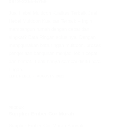
0812-2355-5759
Jual Hebel Multicon Kualitas Terbaik Jual
Hebel Multicon Kualitas Terbaik – Ingin
membangun rumah dengan cepat dan
singkat? Bata Ringan solusinya. Dengan
menggunakan bata ringan multicon, proses
pengerjaan bangunan menjadi lebih cepat
dan hemat. Tidak hanya sampai disitu bata
ringan…
ELITE HEBEL
AUGUST 9, 2021
PRODUK
Supplier Ember Cor Murah
Supplier Ember Cor Murah Banyak