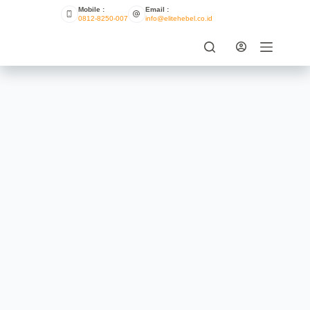
Mobile :
Email :
0812-8250-007
info@elitehebel.co.id
5 keuntungan dari bata ringan
ELITE HEBEL
JULY 11, 2021
INFO