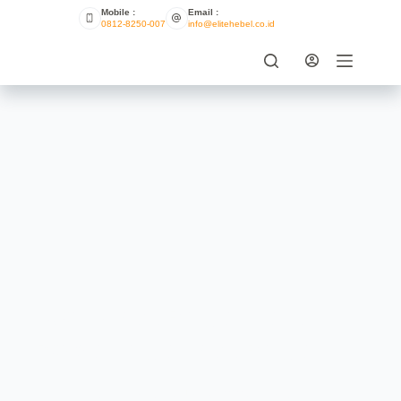
Mobile :
Email :
0812-8250-007
info@elitehebel.co.id
Jenis Bata Ringan dan 5
Perbandingan Bata Ringan
ELITE HEBEL
JUNE 30, 2021
INFO