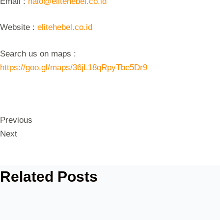
Email :
halo@elitehebel.co.id
Website :
elitehebel.co.id
Search us on maps :
https://goo.gl/maps/36jL18qRpyTbe5Dr9
Previous
Next
Related Posts