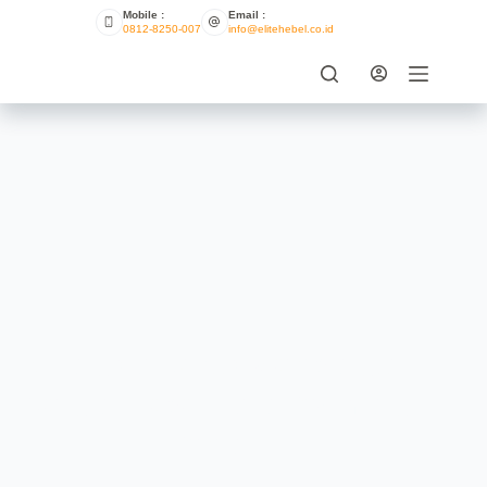
Mobile :
Email :
0812-8250-007
info@elitehebel.co.id
6 Langkah Untuk Membangun
Dengan Hebel Tahan Api Yang
Aman