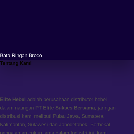
Bata Ringan Broco
Tentang Kami
Elite Hebel
adalah perusahaan distributor hebel
dalam naungan
PT Elite Sukses Bersama
, jaringan
distribusi kami meliputi Pulau Jawa, Sumatera,
Kalimantan, Sulawesi dan Jabodetabek. Berbekal
pengalaman cukup lama dalam Industri ini, kami