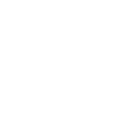
ekonomis.Seiring…
ELITE HEBEL
AUGUST 6, 2021
INFO
,
TIPS
Bata Ringan 1 Kubik Harga
Bata Ringan 1 Kubik Harga Cara Menghitung
Kebutuhan Bata Ringan 1 kubik harga nya
berapa ? Dengan sebelum membangun
rumah, apartemen, ruko atau bangunan yang
lainnya, tentunya lebih baik dihitung terlebih
dulu berapa bahan material yang dibutuhkan,
termasuk kebutuhan bata…
ELITE HEBEL
JULY 30, 2021