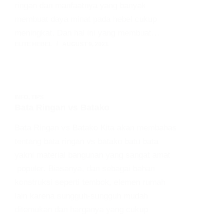
ringan dan manfaatnya yang banyak
membuat daya minat pada hebel cukup
meningkat. Dan hal ini yang membuat…
ELITE HEBEL
AUGUST 9, 2021
INFO
,
TIPS
Bata Ringan vs Batako
Bata Ringan vs Batako Kita akan membahas
tentang bata ringan vs batako batu bata
yakni material bangunan yang sangat amat
populer. Biasanya, dan sebagai bahan
konstruksi seperti tembok, elemen rumah
lain karena sungguh-sungguh mudah
ditemukan dan harganya yang cukup