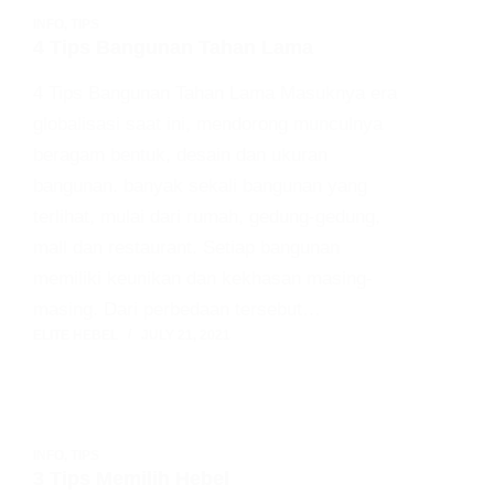
INFO
,
TIPS
4 Tips Bangunan Tahan Lama
4 Tips Bangunan Tahan Lama Masuknya era
globalisasi saat ini, mendorong munculnya
beragam bentuk, desain dan ukuran
bangunan. banyak sekali bangunan yang
terlihat, mulai dari rumah, gedung-gedung,
mall dan restaurant. Setiap bangunan
memiliki keunikan dan kekhasan masing-
masing. Dari perbedaan tersebut…
ELITE HEBEL
JULY 21, 2021
INFO
,
TIPS
3 Tips Memilih Hebel