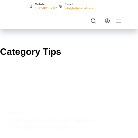
Mobile :
Email :
0812-8250-007
info@elitehebel.co.id
Category
Tips
INFO
,
TIPS
4 Hal Sebelum Membeli Material di
Toko Bahan Bangunan