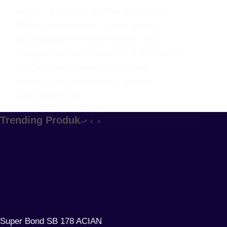
Benar Konstruksi pembangunan pada
dinding rumah, kantor bahkan gedung-
gedung tinggi kini sudah banyak yang
menggunakan bata ringan atau Hebel, salah
satu faktornya adalah karena Hebel
diproduksi dengan teknologi modern
sehingga mampu…
ELITE HEBEL
JULY 13, 2021
Trending Produk
Super Bond SB 178 ACIAN