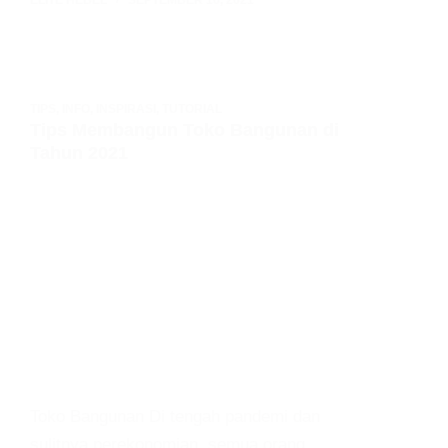
ELITE HEBEL
SEPTEMBER 16, 2021
TIPS
,
INFO
,
INSPIRASI
,
TUTORIAL
Tips Membangun Toko Bangunan di
Tahun 2021
Toko Bangunan Di tengah pandemi dan
sulitnya perekonomian, semua orang