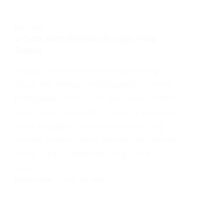
INFO
,
TIPS
3 Cara Memilih Bata Ringan Yang
Bagus
Dengan cara memilih bata ringan yang
bagus dan seiring berkembangnya zaman
penggunaan bata merah atau batako sudah
tidak banyak digunakan. Hebel ini fungsinya
untuk pengganti bata konvensional yang
dimulai dengan dimulai banyak yang disukai
bukan cuma di kota-kota yang ramai
tetapi…
ELITE HEBEL
JULY 23, 2021