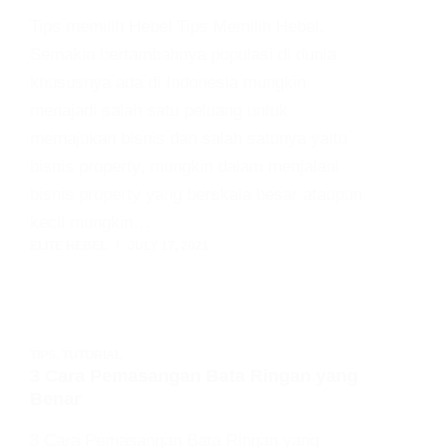
Tips memilih Hebel Tips Memilih Hebel.
Semakin bertambahnya populasi di dunia
khususnya ada di Indonesia mungkin
menajadi salah satu peluang untuk
memajukan bisnis dan salah satunya yaitu
bisnis property, mungkin dalam menjalani
bisnis property yang berskala besar ataupun
kecil mungkin…
ELITE HEBEL
JULY 17, 2021
TIPS
,
TUTORIAL
3 Cara Pemasangan Bata Ringan yang
Benar
3 Cara Pemasangan Bata Ringan yang