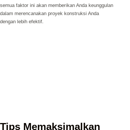
semua faktor ini akan memberikan Anda keunggulan
dalam merencanakan proyek konstruksi Anda
dengan lebih efektif.
Tips Memaksimalkan