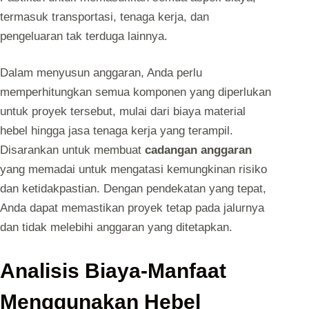
termasuk transportasi, tenaga kerja, dan
pengeluaran tak terduga lainnya.
Dalam menyusun anggaran, Anda perlu
memperhitungkan semua komponen yang diperlukan
untuk proyek tersebut, mulai dari biaya material
hebel hingga jasa tenaga kerja yang terampil.
Disarankan untuk membuat
cadangan anggaran
yang memadai untuk mengatasi kemungkinan risiko
dan ketidakpastian. Dengan pendekatan yang tepat,
Anda dapat memastikan proyek tetap pada jalurnya
dan tidak melebihi anggaran yang ditetapkan.
Analisis Biaya-Manfaat
Menggunakan Hebel