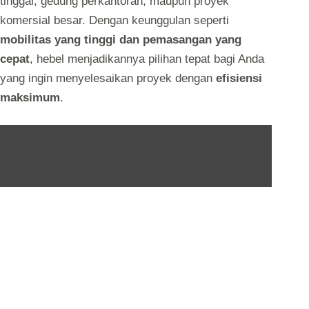
tinggal, gedung perkantoran, maupun proyek
komersial besar. Dengan keunggulan seperti
mobilitas yang tinggi dan pemasangan yang
cepat
, hebel menjadikannya pilihan tepat bagi Anda
yang ingin menyelesaikan proyek dengan
efisiensi
maksimum
.
Baca Juga :
4 Tips Untuk Menggunakan
Hebel Berdesain Modern Di Rumah Anda