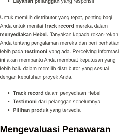
Layanan pelanggan
yang responsif
Untuk memilih distributor yang tepat, penting bagi
Anda untuk menilai
track record
mereka dalam
menyediakan Hebel
. Tanyakan kepada rekan-rekan
Anda tentang pengalaman mereka dan beri perhatian
lebih pada
testimoni
yang ada. Perceiving informasi
ini akan membantu Anda membuat keputusan yang
lebih baik dalam memilih distributor yang sesuai
dengan kebutuhan proyek Anda.
Track record
dalam penyediaan Hebel
Testimoni
dari pelanggan sebelumnya
Pilihan produk
yang tersedia
Mengevaluasi Penawaran