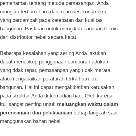
pemahaman tentang metode pemasangan. Anda
mungkin terburu-buru dalam proses konstruksi,
yang berdampak pada ketepatan dan kualitas
bangunan. Pastikan untuk mengikuti panduan teknis
dari distributor hebel secara ketat.
Beberapa kesalahan yang sering Anda lakukan
dapat mencakup penggunaan campuran adukan
yang tidak tepat, pemasangan yang tidak merata,
atau mengabaikan peraturan terkait struktur
bangunan. Hal ini dapat mengakibatkan kerusakan
pada struktur Anda di kemudian hari. Oleh karena
itu, sangat penting untuk
meluangkan waktu dalam
perencanaan dan pelaksanaan
setiap langkah saat
menggunakan bahan hebel.