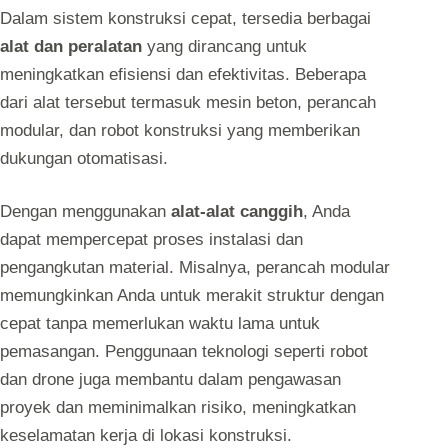
Dalam sistem konstruksi cepat, tersedia berbagai
alat dan peralatan
yang dirancang untuk
meningkatkan efisiensi dan efektivitas. Beberapa
dari alat tersebut termasuk mesin beton, perancah
modular, dan robot konstruksi yang memberikan
dukungan otomatisasi.
Dengan menggunakan
alat-alat canggih
, Anda
dapat mempercepat proses instalasi dan
pengangkutan material. Misalnya, perancah modular
memungkinkan Anda untuk merakit struktur dengan
cepat tanpa memerlukan waktu lama untuk
pemasangan. Penggunaan teknologi seperti robot
dan drone juga membantu dalam pengawasan
proyek dan meminimalkan risiko, meningkatkan
keselamatan kerja di lokasi konstruksi.