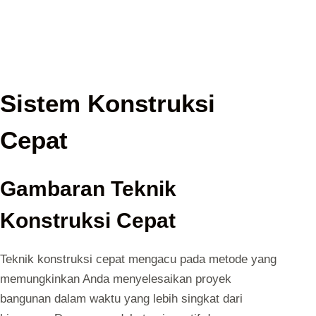
Sistem Konstruksi
Cepat
Gambaran Teknik
Konstruksi Cepat
Teknik konstruksi cepat mengacu pada metode yang
memungkinkan Anda menyelesaikan proyek
bangunan dalam waktu yang lebih singkat dari