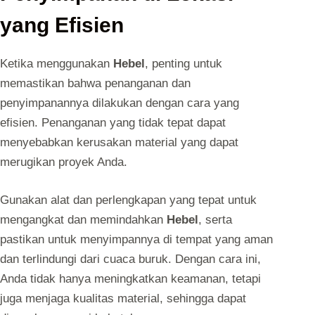
yang Efisien
Ketika menggunakan
Hebel
, penting untuk
memastikan bahwa penanganan dan
penyimpanannya dilakukan dengan cara yang
efisien. Penanganan yang tidak tepat dapat
menyebabkan kerusakan material yang dapat
merugikan proyek Anda.
Gunakan alat dan perlengkapan yang tepat untuk
mengangkat dan memindahkan
Hebel
, serta
pastikan untuk menyimpannya di tempat yang aman
dan terlindungi dari cuaca buruk. Dengan cara ini,
Anda tidak hanya meningkatkan keamanan, tetapi
juga menjaga kualitas material, sehingga dapat