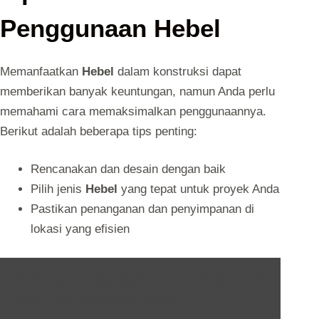
Penggunaan Hebel
Memanfaatkan
Hebel
dalam konstruksi dapat
memberikan banyak keuntungan, namun Anda perlu
memahami cara memaksimalkan penggunaannya.
Berikut adalah beberapa tips penting:
Rencanakan dan desain dengan baik
Pilih jenis
Hebel
yang tepat untuk proyek Anda
Pastikan penanganan dan penyimpanan di
lokasi yang efisien
Baca Juga :
Hebel Berpori - Apakah Ini Solusi
Ideal Untuk Konstruksi Anda?