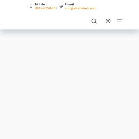
Mobile :
Email :
0812-8250-007
info@elitehebel.co.id
Tips Mendapatkan Hebel
Autoclaved Aerated Concrete
(AAC) Berkualitas