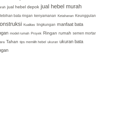
jual hebel murah
jual hebel depok
rah
lebihan bata ringan
kenyamanan
Keunggulan
Ketahanan
onstruksi
manfaat bata
lingkungan
Kualitas
ingan
Ringan
rumah
semen mortar
model rumah
Proyek
ukuran bata
Tahan
ara
tips memilih hebel
ukuran
ingan