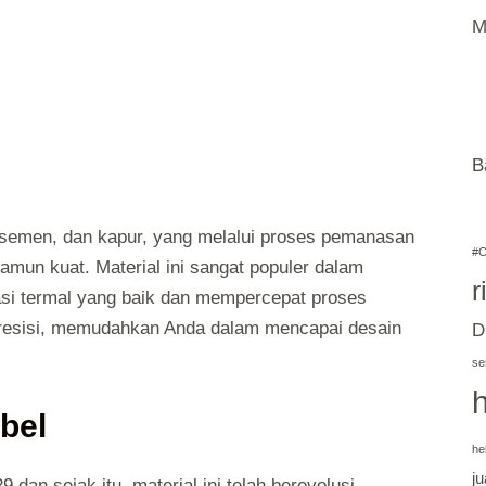
M
B
, semen, dan kapur, yang melalui proses pemanasan
#C
amun kuat. Material ini sangat populer dalam
r
si termal yang baik dan mempercepat proses
presisi, memudahkan Anda dalam mencapai desain
D
se
bel
he
ju
dan sejak itu, material ini telah berevolusi