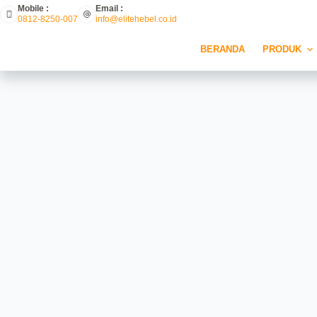
Mobile :
Email :
0812-8250-007
info@elitehebel.co.id
BERANDA
PRODUK
**Dapatkah Hebel Menin
Arsitektur Sebuah 