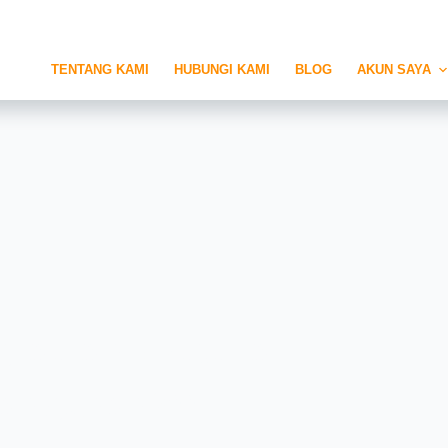
TENTANG KAMI
HUBUNGI KAMI
BLOG
AKUN SAYA
gkatkan Estetika
Bangunan?**