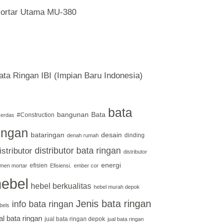
ortar Utama MU-380
ata Ringan IBI (Impian Baru Indonesia)
bata
bangunan
Bata
#Construction
erdas
ingan
bataringan
desain
dinding
denah rumah
distributor bata ringan
istributor
distributor
energi
efisien
men mortar
Efisiensi.
ember cor
hebel
hebel berkualitas
hebel murah depok
Jenis bata ringan
info bata ringan
bels
al bata ringan
jual bata ringan depok
jual bata ringan