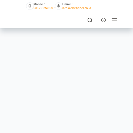
Mobile :
Email :
0812-8250-007
info@elitehebel.co.id
Ciri-ciri Rumah Minimalis
Modern Berkualitas di Tahun
2021