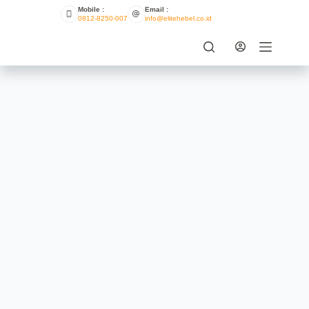
Mobile :
Email :
0812-8250-007
info@elitehebel.co.id
Distributor Hebel Jabodetabek
ELITE HEBEL
AUGUST 2, 2021
PRODUK