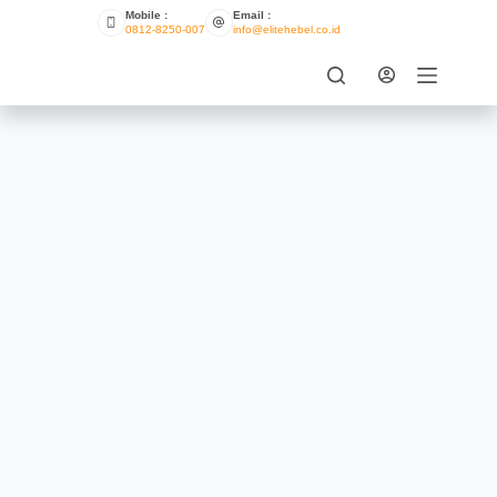
Mobile :
Email :
0812-8250-007
info@elitehebel.co.id
Dapatkah Bata Ringan
Meningkatkan Kualitas Udara
Dalam Ruangan?