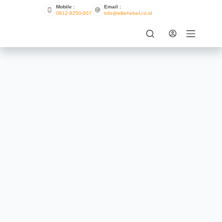
Mobile :
Email :
0812-8250-007
info@elitehebel.co.id
Apa Yang Membuat Bata Ringan
Lebih Unggul Daripada Bata
Biasa?