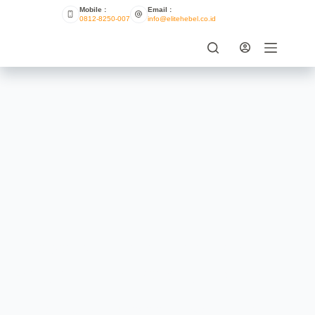
Mobile :
Email :
0812-8250-007
info@elitehebel.co.id
Seberapa Tahan Lama Bata
Ringan Dalam Berbagai Iklim?
AUTOLOGIN
JULY 29, 2024
UNCATEGORIZED