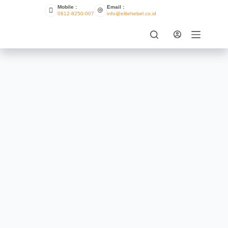
Mobile :
Email :
0812-8250-007
info@elitehebel.co.id
Hebel Berinsulasi Suara – 5
Langkah Mewujudkan
Kenyamanan Di Rumah