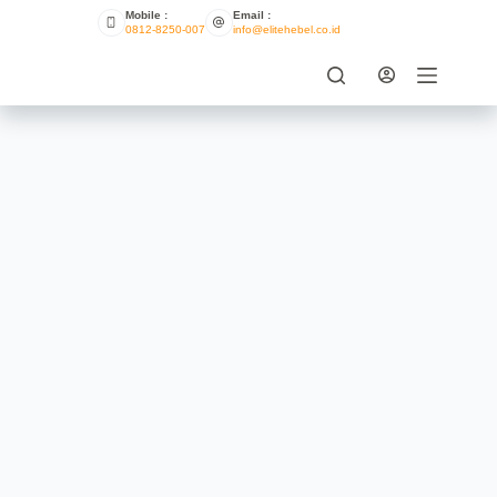
Mobile :
Email :
0812-8250-007
info@elitehebel.co.id
Cara Mengidentifikasi Hebel
Dengan Isolasi Suara Yang
Efektif