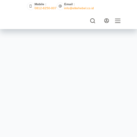
Mobile :
Email :
0812-8250-007
info@elitehebel.co.id
Apa Saja Keunggulan Hebel Anti
Api Untuk Rumah Modern 2024?
AUTOLOGIN
OCTOBER 1, 2024
UNCATEGORIZED