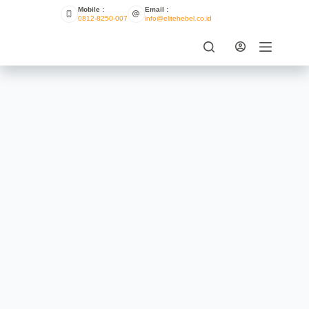
Mobile :
Email :
0812-8250-007
info@elitehebel.co.id
10 Merk Bata Ringan
ELITE HEBEL
JULY 27, 2021
UNCATEGORIZED