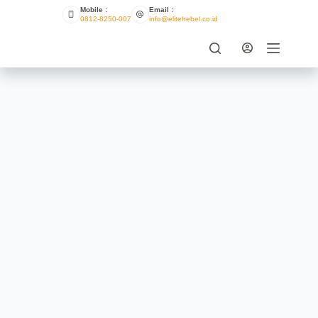
Mobile :
Email :
0812-8250-007
info@elitehebel.co.id
Toko Bata Ringan Terdekat
ELITE HEBEL
JULY 15, 2021
INFO
,
PRODUK