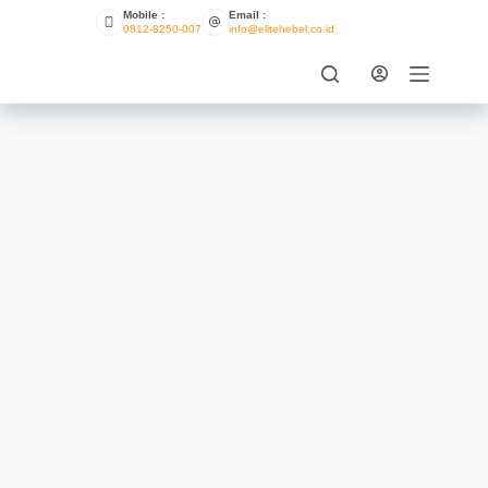
Mobile :
Email :
0812-8250-007
info@elitehebel.co.id
7 Merek Bata Ringan Terbaik
ELITE HEBEL
JULY 18, 2021
INFO