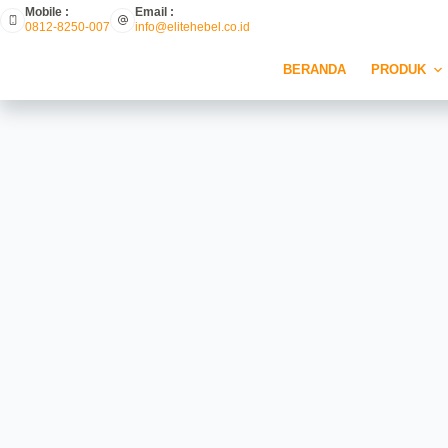
Mobile :
Email :
0812-8250-007
info@elitehebel.co.id
BERANDA
PRODUK
Model Pagar Rumah Minim
ELITE HEBEL
AUGUST 28, 2021
DE