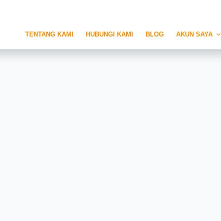
TENTANG KAMI
HUBUNGI KAMI
BLOG
AKUN SAYA
alis Modern 2021
SAIN
,
INFO
,
INSPIRASI