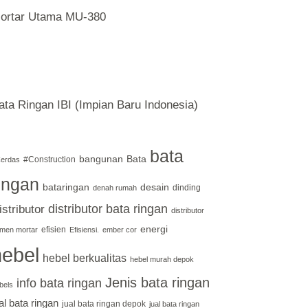
ortar Utama MU-380
ata Ringan IBI (Impian Baru Indonesia)
bata
bangunan
Bata
#Construction
erdas
ingan
bataringan
desain
dinding
denah rumah
distributor bata ringan
istributor
distributor
energi
efisien
men mortar
Efisiensi.
ember cor
hebel
hebel berkualitas
hebel murah depok
Jenis bata ringan
info bata ringan
bels
al bata ringan
jual bata ringan depok
jual bata ringan