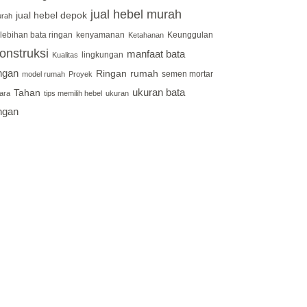
jual hebel murah
jual hebel depok
rah
lebihan bata ringan
kenyamanan
Keunggulan
Ketahanan
onstruksi
manfaat bata
lingkungan
Kualitas
ingan
Ringan
rumah
semen mortar
model rumah
Proyek
ukuran bata
Tahan
ara
tips memilih hebel
ukuran
ingan