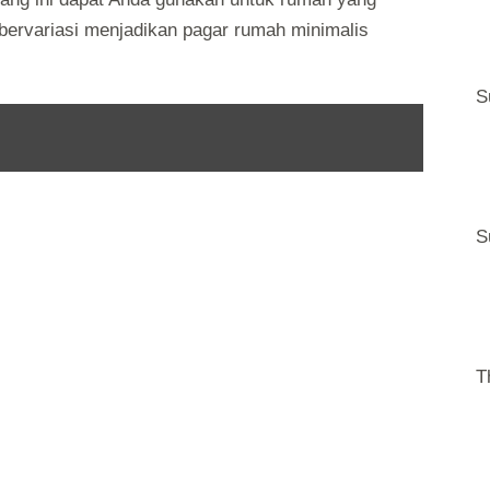
 bervariasi menjadikan pagar rumah minimalis
S
S
T