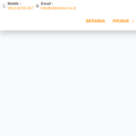
Mobile :
Email :
0812-8250-007
info@elitehebel.co.id
BERANDA
PRODUK
**Apa Yang Membuat Hebe
Di Kalangan Kont