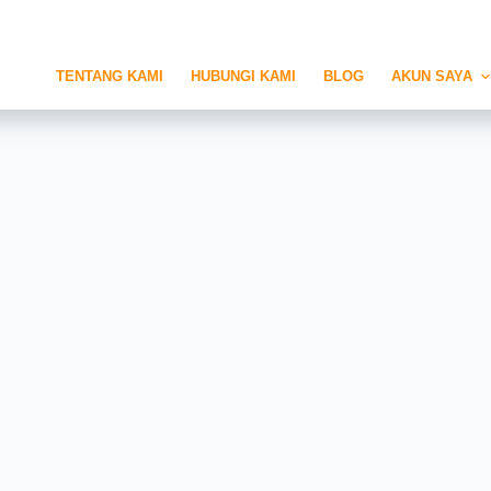
TENTANG KAMI
HUBUNGI KAMI
BLOG
AKUN SAYA
l Sangat Populer
raktor?**