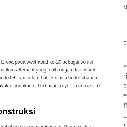
M
B
di Eropa pada awal abad ke-20 sebagai solusi
#C
erikan alternatif yang lebih ringan dan efisien
r
n kelebihan dalam hal insulasi dan ketahanan.
yak digunakan di berbagai proyek konstruksi di
D
se
onstruksi
he
ju
 perubahan dan pengembangan. Pada awalnya,