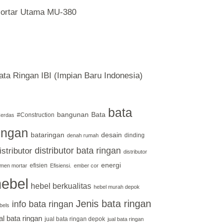
ortar Utama MU-380
ata Ringan IBI (Impian Baru Indonesia)
bata
bangunan
Bata
#Construction
erdas
ingan
bataringan
desain
dinding
denah rumah
distributor bata ringan
istributor
distributor
energi
efisien
men mortar
Efisiensi.
ember cor
hebel
hebel berkualitas
hebel murah depok
Jenis bata ringan
info bata ringan
bels
al bata ringan
jual bata ringan depok
jual bata ringan