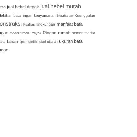
jual hebel murah
jual hebel depok
rah
lebihan bata ringan
kenyamanan
Keunggulan
Ketahanan
onstruksi
manfaat bata
lingkungan
Kualitas
ingan
Ringan
rumah
semen mortar
model rumah
Proyek
ukuran bata
Tahan
ara
tips memilih hebel
ukuran
ingan