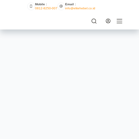
Mobile :
Email :
0812-8250-007
info@elitehebel.co.id
**Bagaimana Menjaga Kualitas
Hebel Agar Tetap Optimal?**
AUTOLOGIN
AUGUST 13, 2024
UNCATEGORIZED