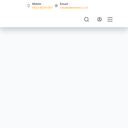
Mobile :
Email :
0812-8250-007
info@elitehebel.co.id
6 Denah Rumah yang Bisa
Banget Jadi Inspirasi Anda
ELITE HEBEL
SEPTEMBER 8, 2021