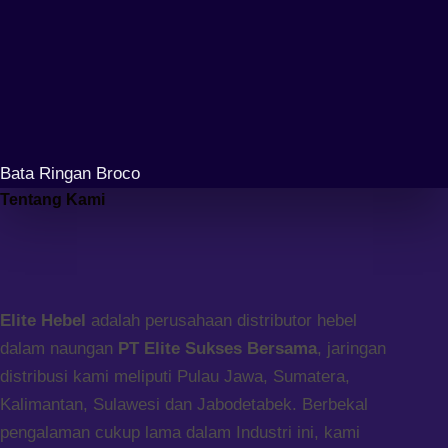
Bata Ringan Broco
Tentang Kami
Elite Hebel
adalah perusahaan distributor hebel
dalam naungan
PT Elite Sukses Bersama
, jaringan
distribusi kami meliputi Pulau Jawa, Sumatera,
Kalimantan, Sulawesi dan Jabodetabek. Berbekal
pengalaman cukup lama dalam Industri ini, kami