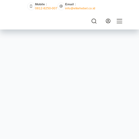
Mobile :
Email :
0812-8250-007
info@elitehebel.co.id
9 Model Rumah Sederhana yang
Patut Anda Pertimbangkan
ELITE HEBEL
AUGUST 30, 2021
DESAIN
,
INFO